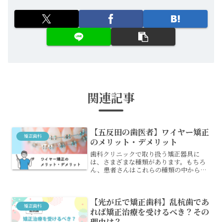
関連記事
【五反田の歯医者】ワイヤー矯正
矯正歯科
のメリット・デメリット
歯科クリニックで取り扱う矯正器具に
は、さまざまな種類があります。もちろ
ん、患者さんはこれらの種類の中から好
きなものを選ぶことができ、中でももっ
ともポピュラーとされているのがワイヤ
ー矯正です。ここからは、ワイヤー矯正
【光が丘で矯正歯科】乱杭歯であ
の概要とメリット・デメリッ...
矯正歯科
れば矯正治療を受けるべき？その
理由は？