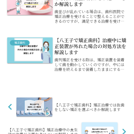
か解説します
歯並びが乱れている場合は、歯科医院で
矯正治療を受けることで整えることがで
きるのですが、満足できる治療を受ける
ためにはどの歯科医院で矯正治療を受け
ればいいのか、悩む人も多いでしょう。
歯列矯正を行う矯正歯科を選ぶときは、
【八王子で矯正歯科】治療中に矯
何に注目すればいいのでし...
矯正歯科
正装置が外れた場合の対処方法を
解説します
歯列矯正を受ける際は、矯正装置を装着
して歯を動かしていくのですが、中には
治療を終えるまで装着したままにする装
置もあります。しかし、外そうとしなく
ても事故で外れてしまうことがあるでし
ょう。矯正装置が取れた時は、どうする
べきでしょうか？外れた場...
【八王子で矯正歯科】矯正治療では抜歯
をしない矯正を選ぶべきか解説します
【八王子で矯正歯科】矯正治療中の食生