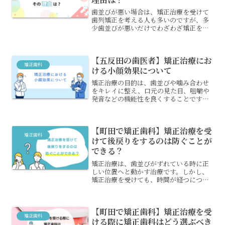
歯並びが悪い場合は、矯正治療を受けて
歯列矯正を考える人も多いのですが、多
少歯並びが悪いだけでわざわざ矯正をす
る必要がない人もいます。しかし、乱杭
歯の場合は矯正治療を受けるべきです。
乱杭歯はどんな状態か、放置していると
【五反田の歯医者】矯正治療にお
起こるデメリットは何かを...
矯正歯科
ける小顔効果について
矯正治療の目的は、歯並びや噛み合わせ
をキレイに整え、口元の見た目、咀嚼や
発音などの機能性を良くすることです。
また、矯正治療により、顔全体にも良い
効果が現れることがあり、その一つに小
顔効果が挙げられます。ここからは、こ
【町田で矯正歯科】矯正治療を受
ちらの小顔効果について詳...
矯正歯科
けて後戻りをするのは防ぐことが
できる？
矯正治療は、歯並びがずれている時に正
しい位置へと動かす治療です。しかし、
矯正治療を受けても、時間が経つにつれ
て歯並びが戻ってしまうこともありま
す。歯並びの後戻りというのですが、防
ぐ方法はあるのでしょうか？歯並びの後
【町田で矯正歯科】矯正治療を受
戻りを防ぐ方法について、解...
矯正歯科
ける際に矯正歯科はどう選ぶべき