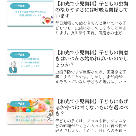
【和光で小児歯科】子どもの虫歯
ことです。一般歯科と併設...
小児歯科
のなりやすさには呼吸も関係して
います
毎日頑張って歯をきちんと磨いている子
どもでも、虫歯になってしまうことがあ
ります。食生活や歯質、歯磨きの仕方な
どが虫歯のなりやすさに関係するといわ
れていますが、実は他にも呼吸が影響す
ることがあるのです。呼吸と虫歯には、
【和光で小児歯科】子どもの歯磨
どのような関係があるので...
小児歯科
きはいつから始めればいいのでし
ょうか？
虫歯予防でまず重要なのが、歯磨きを丁
寧にすることです。しかし、まだ歯が生
えそろっていない子どもの場合は、いつ
から歯磨きを始めればいいのか悩む人も
多いでしょう。また、歯が生えていなく
ても歯磨きは重要でしょうか？歯磨きを
【和光で小児歯科】子どもにあげ
始めるタイミングについて...
小児歯科
るおやつは甘くないものを選ぶべ
き？
子どもの多くは、チョコや飴、ジャムな
どの砂糖がたくさん入った甘い食べ物が
好きでしょう。しかし、甘いものを食べ
ると虫歯になりやすくなるというのは、