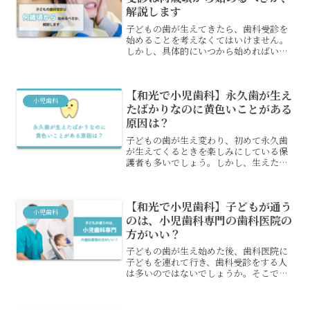
解説します
子どもの歯が生えてきたら、歯科受診を
始めることを考えなくてはいけません。
しかし、具体的にいつから始めればいい
のか、知らない人もいるでしょう。子ど
もの歯科受診は、どのタイミングで始め
ればいいのでしょうか？歯科受診のタイ
【和光で小児歯科】永久歯が生え
ミングと、受診の際に行わ...
小児歯科
たばかりなのに黄色いことがある
原因は？
子どもの歯が生え変わり、初めて永久歯
が生えてくるときを楽しみにしている保
護者も多いでしょう。しかし、生えたば
かりなのに黄色く見えた時は、何か病気
かと心配になってしまい、歯科医院を受
診した方がいいのか、悩む人もいるでし
【和光で小児歯科】子どもが通う
ょう。永久歯が生えたばか...
小児歯科
のは、小児歯科専門の歯科医院の
方がいい？
子どもの歯が生え始めた後、歯科医院に
子どもを連れて行き、歯科受診をする人
は多いのではないでしょうか。そこで気
になるのが、子どもが通うのであれば普
通の歯科医院と、小児歯科を専門にして
いる歯科医院のどちらがいいのかという