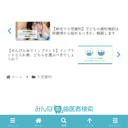
だれでも知っていることです。虫歯を予
防するためには、甘いものをあげないよ
うにした方がいいのでしょ...
【和光で小児歯科】子どもの歯科受診は
何歳頃から始めるべきか、解説します
【せんげん台でインプラント】インプラ
ントと入れ歯、どちらを選ぶべきでしょ
うか？
ホーム
小児歯科
© 2023 みんなの歯医者検索.
メニュー
ホーム
検索
トップ
サイドバー