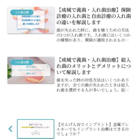
【成城で義歯・入れ歯治療】保険
入れ歯治療
診療の入れ歯と自由診療の入れ歯
の違いを解説します
歯が失われた時に、歯を補うための方法
の1つが入れ歯です。入れ歯にはいくつか
の種類があり、保険が適用されるものも
あれば適用されない自由診療の入れ歯も
あります。保険診療の入れ歯と、自由診
療の入れ歯は何が違うのでしょうか？保
【成城で義歯・入れ歯治療】総入
険が適用されるかどうか...
入れ歯治療
れ歯のメリットとデメリットにつ
いて解説します
歯を失った時の対処方法はいくつかあり
ますが、全ての歯が失われたときは総入
れ歯を選択する人が多いでしょう。総入
れ歯には保険診療の入れ歯と自由診療の
入れ歯があり、それぞれ特徴が異なりま
す。総入れ歯の種類やメリット、デメリ
ットには何があるのでしょ...
【せんげん台でインプラント】金属アレ
ルギーでもインプラント治療はできるの
でしょうか？