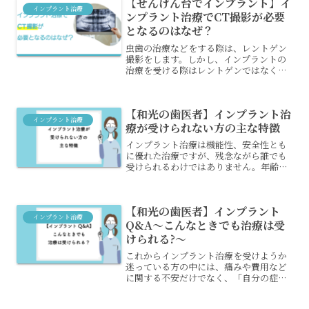
【せんげん台でインプラント】イ
プラント治療と喫煙の関係...
インプラント治療
ンプラント治療でCT撮影が必要
となるのはなぜ？
虫歯の治療などをする際は、レントゲン
撮影をします。しかし、インプラントの
治療を受ける際はレントゲンではなく、
CT撮影が必要です。インプラント治療で
は、なぜCT撮影が必要なのでしょうか？
また、撮影しなければリスクはあるので
【和光の歯医者】インプラント治
しょうか？CT撮影の...
インプラント治療
療が受けられない方の主な特徴
インプラント治療は機能性、安全性とも
に優れた治療ですが、残念ながら誰でも
受けられるわけではありません。年齢や
身体の状態、生活習慣などによっては、
治療が困難になる可能性もあります。こ
こからは、インプラント治療が受けられ
【和光の歯医者】インプラント
ない方の主な特徴について...
インプラント治療
Q&A～こんなときでも治療は受
けられる?～
これからインプラント治療を受けようか
迷っている方の中には、痛みや費用など
に関する不安だけでなく、「自分の症状
にも適用できるのか?」という悩みを抱え
ている方もいるかと思います。今回は、