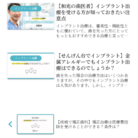
インプラント治療ができる症状やできな
【和光の歯医者】インプラント治
い症状などについて解説...
インプラント治療
療を受ける方が知っておきたい注
意点
インプラント治療は、審美性・機能性と
もに優れていて、歯を失った方にとって
もっともおすすめできる治療と言っても
過言ではありません。しかし、今後治療
を受けようと考えている方は、注意すべ
きポイントがいくつかあります。今回
【せんげん台でインプラント】金
は、こちらのポイントについ...
インプラント治療
属アレルギーでもインプラント治
療はできるのでしょうか？
歯を失った場合の治療方法はいくつかあ
りますが、その中でもインプラント治療
は人気があります。しかし、インプラン
トでは治療のために金属を埋め込む必要
があるので、金属アレルギーが心配だと
いう人もいるでしょう。金属アレルギー
の場合は、インプラント治...
【成城で矯正歯科】矯正治療は医療費控
除を受けることができる？条件は？